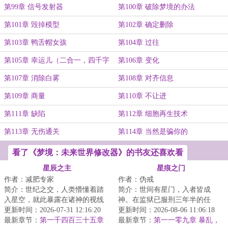
第99章 信号发射器
第100章 破除梦境的办法
第101章 毁掉模型
第102章 确定删除
第103章 鸭舌帽女孩
第104章 过往
第105章 幸运儿（二合一，四千字
第106章 变化
大
第107章 消除白雾
第108章 对齐信息
第109章 商量
第110章 不让进
第111章 缺陷
第112章 细胞再生技术
第113章 无伤通关
第114章 当然是骗你的
看了《梦境：未来世界修改器》的书友还喜欢看
星辰之主
星痕之门
作者：减肥专家
作者：伪戒
简介：世纪之交，人类懵懂着踏
简介：世间有星门，入者皆成
入星空，就此暴露在诸神的视线
神。在监狱已服刑三年半的任
之下。少年罗南背负着祖父的罪
更新时间：2026-07-31 12:16:20
也，突然被一位神秘人接见。对
更新时间：2026-08-06 11:06:18
孽，走出实验室...
最新章节：
第一千四百三十五章
方说：“如果你愿意...
最新章节：
第一一零九章 暴乱，