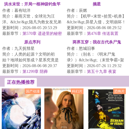
四连星（下）
灯下黑之计
洪水末世：开局一根神级钓鱼竿
摘星
作者：暮有咕洋
作者：辰燃
简介：暴雨灭世，全球沦为汪
简介：【机甲+末世+拾荒+机兽】
洋。&lt;br/&gt;陆凡为救女友兄弟
&lt;br/&gt;异星入侵，文明崩坏！
豁出性命，却被一刀穿心，推下
更新时间：2026-08-05 20:53:29
生态剧变，末日降临！&lt;br/&gt;
更新时间：2026-08-06 08:29:52
船喂鲨鱼。&lt...
最新章节：
第570章 遗迹里的秘密
机兽战...
最新章节：
第476章 传送装置
原点序列
两界互穿：我在古代杀尸鬼
作者：九天抚彗星
作者：愁城旧事
简介：人类的起源？文明的初
简介：（别名：《明末尸鬼
始？地球如何形成？星系究竟是
录》）&lt;br/&gt;（末世争霸+架
什么？宇宙从何而来？当声音在
更新时间：2026-08-06 08:20:37
空历史+悬疑解惑+全网罕见的类
更新时间：2026-07-26 11:29:32
灵魂深处响起，当...
最新章节：
第1299章 陪葬
型）&lt;br/&gt;...
最新章节：
第五十九章 夜宴
正在热播推荐
国产动漫
科幻片
恐怖片