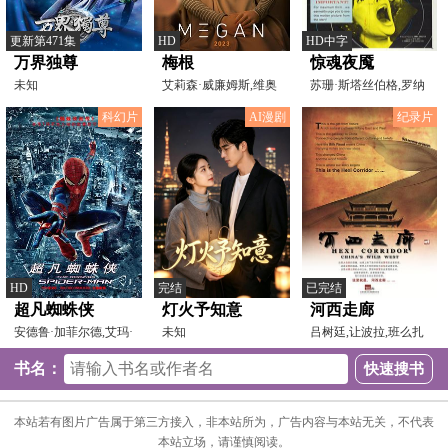
更新第471集
HD
HD中字
万界独尊
梅根
惊魂夜魇
未知
艾莉森·威廉姆斯,维奥
苏珊·斯塔丝伯格,罗纳
莱特·麦格劳,钱信伊
德·刘易斯,安·托德
科幻片
AI漫剧
纪录片
HD
完结
已完结
超凡蜘蛛侠
灯火予知意
河西走廊
安德鲁·加菲尔德,艾玛·
未知
吕树廷,让波拉,班么扎
斯通,瑞斯·伊凡斯
西,艾力江库尔班,刘川
书名：
本站若有图片广告属于第三方接入，非本站所为，广告内容与本站无关，不代表
本站立场，请谨慎阅读。