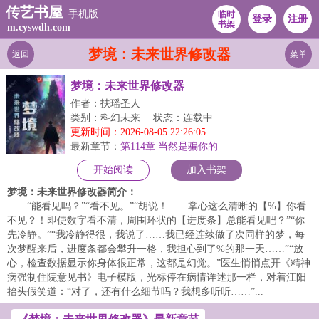
传艺书屋
手机版
临时
登录
注册
书架
m.cyswdh.com
梦境：未来世界修改器
返回
菜单
梦境：未来世界修改器
作者：扶瑶圣人
类别：科幻未来
状态：连载中
更新时间：2026-08-05 22:26:05
最新章节：
第114章 当然是骗你的
开始阅读
加入书架
梦境：未来世界修改器简介：
“能看见吗？”“看不见。”“胡说！……掌心这么清晰的【%】你看
不见？！即使数字看不清，周围环状的【进度条】总能看见吧？”“你
先冷静。”“我冷静得很，我说了……我已经连续做了次同样的梦，每
次梦醒来后，进度条都会攀升一格，我担心到了%的那一天……”“放
心，检查数据显示你身体很正常，这都是幻觉。”医生悄悄点开《精神
病强制住院意见书》电子模版，光标停在病情详述那一栏，对着江阳
抬头假笑道：“对了，还有什么细节吗？我想多听听……”...