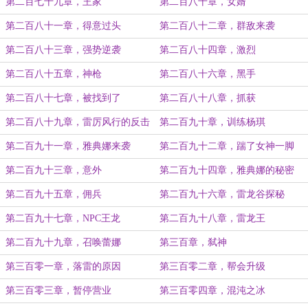
第二百七十九章，王家
第二百八十章，女婿
第二百八十一章，得意过头
第二百八十二章，群敌来袭
第二百八十三章，强势逆袭
第二百八十四章，激烈
第二百八十五章，神枪
第二百八十六章，黑手
第二百八十七章，被找到了
第二百八十八章，抓获
第二百八十九章，雷厉风行的反击
第二百九十章，训练杨琪
第二百九十一章，雅典娜来袭
第二百九十二章，踹了女神一脚
第二百九十三章，意外
第二百九十四章，雅典娜的秘密
第二百九十五章，佣兵
第二百九十六章，雷龙谷探秘
第二百九十七章，NPC王龙
第二百九十八章，雷龙王
第二百九十九章，召唤蕾娜
第三百章，弑神
第三百零一章，落雷的原因
第三百零二章，帮会升级
第三百零三章，暂停营业
第三百零四章，混沌之冰