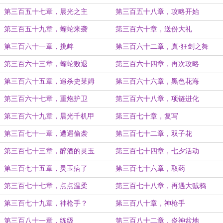
第三百五十七章，晨光之主
第三百五十八章，攻略开始
第三百五十九章，蝰蛇来袭
第三百六十章，送份大礼
第三百六十一章，挑衅
第三百六十二章，真·狂剑之舞
第三百六十三章，蝰蛇败退
第三百六十四章，再次攻略
第三百六十五章，追杀史莱姆
第三百六十六章，黑色花海
第三百六十七章，重炮护卫
第三百六十八章，项链进化
第三百六十九章，晨光千机甲
第三百七十章，复写
第三百七十一章，遭遇偷袭
第三百七十二章，双子花
第三百七十三章，醉酒的灵玉
第三百七十四章，七夕活动
第三百七十五章，灵玉病了
第三百七十六章，取药
第三百七十七章，点点温柔
第三百七十八章，再遇大贼鸦
第三百七十九章，神枪手？
第三百八十章，神枪手
第三百八十一章，练级
第三百八十二章，炎神盆地