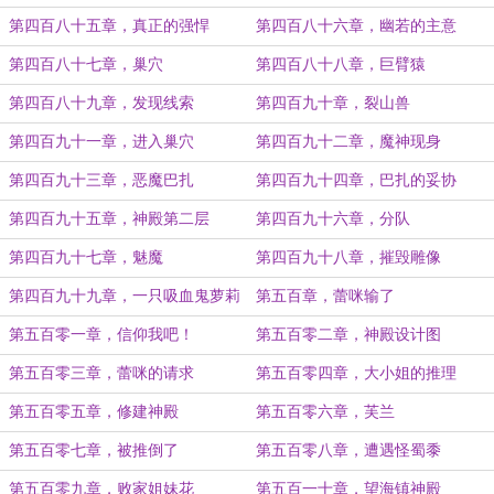
第四百八十五章，真正的强悍
第四百八十六章，幽若的主意
第四百八十七章，巢穴
第四百八十八章，巨臂猿
第四百八十九章，发现线索
第四百九十章，裂山兽
第四百九十一章，进入巢穴
第四百九十二章，魔神现身
第四百九十三章，恶魔巴扎
第四百九十四章，巴扎的妥协
第四百九十五章，神殿第二层
第四百九十六章，分队
第四百九十七章，魅魔
第四百九十八章，摧毁雕像
第四百九十九章，一只吸血鬼萝莉
第五百章，蕾咪输了
第五百零一章，信仰我吧！
第五百零二章，神殿设计图
第五百零三章，蕾咪的请求
第五百零四章，大小姐的推理
第五百零五章，修建神殿
第五百零六章，芙兰
第五百零七章，被推倒了
第五百零八章，遭遇怪蜀黍
第五百零九章，败家姐妹花
第五百一十章，望海镇神殿