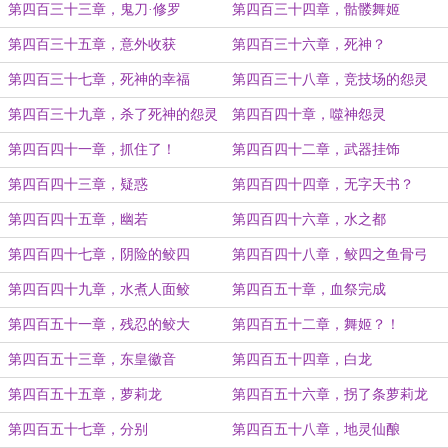
第四百三十三章，鬼刀·修罗
第四百三十四章，骷髅舞姬
第四百三十五章，意外收获
第四百三十六章，死神？
第四百三十七章，死神的幸福
第四百三十八章，竞技场的怨灵
第四百三十九章，杀了死神的怨灵
第四百四十章，噬神怨灵
第四百四十一章，抓住了！
第四百四十二章，武器挂饰
第四百四十三章，疑惑
第四百四十四章，无字天书？
第四百四十五章，幽若
第四百四十六章，水之都
第四百四十七章，阴险的鲛四
第四百四十八章，鲛四之鱼骨弓
第四百四十九章，水煮人面鲛
第四百五十章，血祭完成
第四百五十一章，残忍的鲛大
第四百五十二章，舞姬？！
第四百五十三章，东皇徽音
第四百五十四章，白龙
第四百五十五章，萝莉龙
第四百五十六章，拐了条萝莉龙
第四百五十七章，分别
第四百五十八章，地灵仙酿