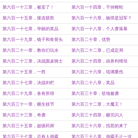
第六百一十三章，被卖了！
第六百一十四章，干掉蝰蛇
第六百一十五章，接连获胜
第六百一十六章，杨琪是冠军？
第六百一十七章，华丽的奖品
第六百一十八章，个人赛落幕
第六百一十九章，镜子和鱼骨头
第六百二十章，优势
第六百二十一章，教你们玩水
第六百二十二章，已成定局
第六百二十三章，决战圆桌骑士
第六百二十四章，凶兽利维坦
第六百二十五章，一胜
第六百二十六章，琉璃重伤
第六百二十七章，决战剑栏
第六百二十八章，奖品
第六百二十九章，各有所得
第六百三十章，驻地被袭
第六百三十一章，横生枝节
第六百三十二章，大魔王！
第六百三十三章，奇袭
第六百三十四章，砸完闪人
第六百三十五章，超级药师
第六百三十六章，找茬的来了
第六百三十七章，总有人倒霉
第六百三十八章，倒霉不止一次