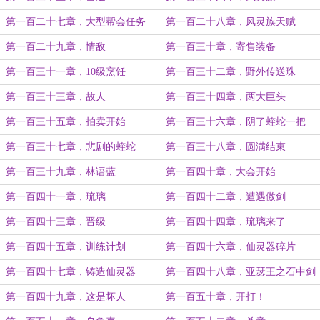
第一百二十七章，大型帮会任务
第一百二十八章，风灵族天赋
第一百二十九章，情敌
第一百三十章，寄售装备
第一百三十一章，10级烹饪
第一百三十二章，野外传送珠
第一百三十三章，故人
第一百三十四章，两大巨头
第一百三十五章，拍卖开始
第一百三十六章，阴了蝰蛇一把
第一百三十七章，悲剧的蝰蛇
第一百三十八章，圆满结束
第一百三十九章，林语蓝
第一百四十章，大会开始
第一百四十一章，琉璃
第一百四十二章，遭遇傲剑
第一百四十三章，晋级
第一百四十四章，琉璃来了
第一百四十五章，训练计划
第一百四十六章，仙灵器碎片
第一百四十七章，铸造仙灵器
第一百四十八章，亚瑟王之石中剑
第一百四十九章，这是坏人
第一百五十章，开打！