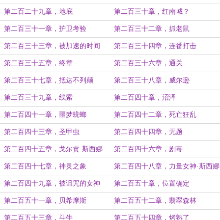
第二百二十九章，地底
第二百三十章，红南城？
第二百三十一章，护卫考验
第二百三十二章，抓老鼠
第二百三十三章，被加速的时间
第二百三十四章，连番打击
第二百三十五章，终章
第二百三十六章，通关
第二百三十七章，抵达不列颠
第二百三十八章，威尔逊
第二百三十九章，线索
第二百四十章，沼泽
第二百四十一章，噩梦蜣螂
第二百四十二章，死亡狂乱
第二百四十三章，圣甲虫
第二百四十四章，无题
第二百四十五章，戈尔贡·斯西娜
第二百四十六章，剧毒
第二百四十七章，神灵之象
第二百四十八章，力量女神·斯西娜
第二百四十九章，被诅咒的女神
第二百五十章，位置确定
第二百五十一章，贝希摩斯
第二百五十二章，翡翠森林
第二百五十三章，斗牛
第二百五十四章，烤熟了