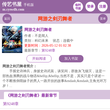
传艺书屋
手机版
临时
登录
注册
书架
m.cyswdh.com
网游之剑刃舞者
返回
菜单
网游之剑刃舞者
作者：不是闻人
类别：科幻未来
状态：连载中
更新时间：2026-05-12 01:02:38
最新章节：
第9248章
开始阅读
加入书架
网游之剑刃舞者简介：
手握史诗神兵，身披史诗武装，谈笑间，群敌灰飞烟灭，这是一
部热血沸腾的战斗物语&hellip;&hellip;当然不是，其实只是个讲述一
个不断推倒萌妹子的男人一路开挂的故事&mdash;&mdash;主角光环万
岁！...
《网游之剑刃舞者》最新章节
第9248章