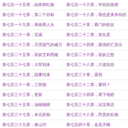
第七百一十五章，由依和红姬
第七百一十六章，年轻的老师
第七百一十七章，第二个目标
第七百一十八章，我也是来杀你的
第七百一十九章，再收两人头
第七百二十章，看门的幼女
第七百二十一章，完成
第七百二十二章，寅丸星
第七百二十三章，天罡战气的威力
第七百二十四章，最强的亡灵出
现？
第七百二十五章，巫妖艾莉西娅
第七百二十六章，巫妖之怒
第七百二十七章，大军到来
第七百二十八章，六道轮回
第七百二十九章，战事结束
第七百三十章，梁祝
第七百三十一章，三世锁
第七百三十二章，要吗？
第七百三十三章，更新
第七百三十四章，再下地府
第七百三十五章，油锅地狱
第七百三十六章，法宝商店
第七百三十七章，未元胚胎
第七百三十八章，昂贵的礼物
第七百三十九章，泰山印
第七百四十章，金灵天蝎