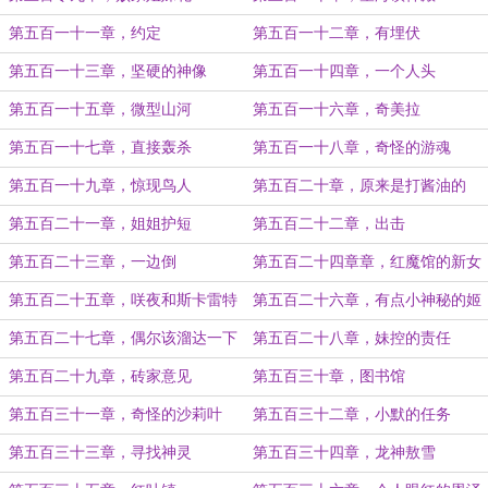
第五百一十一章，约定
第五百一十二章，有埋伏
第五百一十三章，坚硬的神像
第五百一十四章，一个人头
第五百一十五章，微型山河
第五百一十六章，奇美拉
第五百一十七章，直接轰杀
第五百一十八章，奇怪的游魂
第五百一十九章，惊现鸟人
第五百二十章，原来是打酱油的
第五百二十一章，姐姐护短
第五百二十二章，出击
第五百二十三章，一边倒
第五百二十四章章，红魔馆的新女
仆
第五百二十五章，咲夜和斯卡雷特
第五百二十六章，有点小神秘的姬
云
第五百二十七章，偶尔该溜达一下
第五百二十八章，妹控的责任
第五百二十九章，砖家意见
第五百三十章，图书馆
第五百三十一章，奇怪的沙莉叶
第五百三十二章，小默的任务
第五百三十三章，寻找神灵
第五百三十四章，龙神敖雪