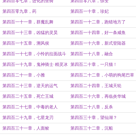
第四百零七章，进化的坐骑
第四百零八章，惊变
第四百零九章，药
第四百一十章，珍妃
第四百一十一章，群魔乱舞
第四百一十二章，跑错地方了
第四百一十三章，凶猛的灵昊
第四百一十四章，好一条咸鱼
第四百一十五章，溯风侯
第四百一十六章，新式登陆器
第四百一十七章，小怜的拉面战斗
第四百一十八章，融合
物语
第四百一十九章，鬼神骑士·精灵冰
第四百二十章，一只猫！
舞者
第四百二十一章，小雅
第四百二十二章，小萌的狗尾巴草
第四百二十三章，逆天的运气
第四百二十四章，王城天轮
第四百二十五章，死亡王城
第四百二十六章，再临炎华城
第四百二十七章，中毒的老人
第四百二十八章，反杀
第四百二十九章，七星龙刃
第四百三十章，望仙湖？
第四百三十一章，人面鲛
第四百三十二章，沉船