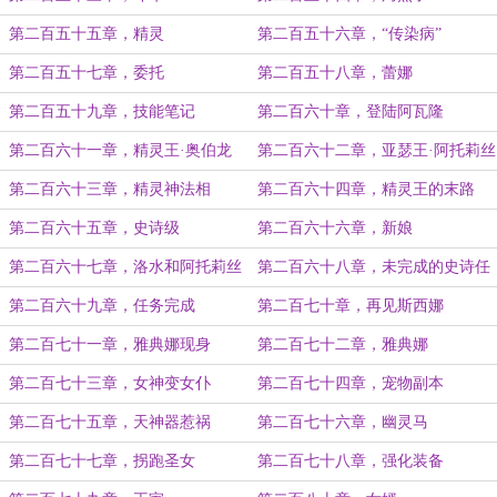
第二百五十五章，精灵
第二百五十六章，“传染病”
第二百五十七章，委托
第二百五十八章，蕾娜
第二百五十九章，技能笔记
第二百六十章，登陆阿瓦隆
第二百六十一章，精灵王·奥伯龙
第二百六十二章，亚瑟王·阿托莉丝
第二百六十三章，精灵神法相
第二百六十四章，精灵王的末路
第二百六十五章，史诗级
第二百六十六章，新娘
第二百六十七章，洛水和阿托莉丝
第二百六十八章，未完成的史诗任
务
第二百六十九章，任务完成
第二百七十章，再见斯西娜
第二百七十一章，雅典娜现身
第二百七十二章，雅典娜
第二百七十三章，女神变女仆
第二百七十四章，宠物副本
第二百七十五章，天神器惹祸
第二百七十六章，幽灵马
第二百七十七章，拐跑圣女
第二百七十八章，强化装备