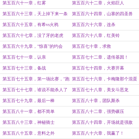
第五百六十一章，红雾
第五百六十二章，火焰巨人
第五百六十三章，天上掉下来一条
第五百六十四章，山寨的四圣兽
龙
第五百六十五章，有希vs火鸦
第五百六十六章，连杀
第五百六十七章，没了牙的老虎
第五百六十八章，红美铃
第五百六十九章，“惊喜”的约会
第五百七十章，求救
第五百七十一章，认亲
第五百七十二章，遗传基因！
第五百七十三章，备战
第五百七十四章，大赛开幕
第五百七十五章，第一场比赛，“跑
第五百七十六章，卡梅隆那个混蛋
步”
第五百七十七章，谁说不能杀人了
第五百七十八章，美女斗恶龙
第五百七十九章，最后一棒
第五百八十章，团队厮杀
第五百八十一章，都不简单
第五百八十二章，强势碾压
第五百八十三章，神秘骑士
第五百八十四章，开场就是强敌
第五百八十五章，意料之外
第五百八十六章，我赢了！