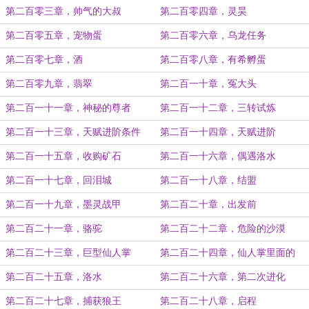
第二百零三章，帅气的大叔
第二百零四章，灵昊
第二百零五章，宠物蛋
第二百零六章，乌龙任务
第二百零七章，酒
第二百零八章，有希孵蛋
第二百零九章，翡翠
第二百一十章，冤大头
第二百一十一章，神秘的尊者
第二百一十二章，三转试炼
第二百一十三章，天赋进阶条件
第二百一十四章，天赋进阶
第二百一十五章，收购矿石
第二百一十六章，偶遇洛水
第二百一十七章，回泪城
第二百一十八章，结盟
第二百一十九章，墨灵战甲
第二百二十章，出发前
第二百二十一章，骆驼
第二百二十二章，危险的沙漠
第二百二十三章，巨型仙人掌
第二百二十四章，仙人掌里面的
boss
第二百二十五章，洛水
第二百二十六章，第二次进化
第二百二十七章，捕获狼王
第二百二十八章，启程