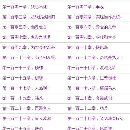
第一百零一章，贼心不死
第一百零二章，丰收
第一百零三章，超级奶妈回归
第一百零四章，实境操作系统
第一百零五章，幽灵迷宫
第一百零六章，异变的鬼帝
第一百零七章，鬼帝之修罗
第一百零八章，权杖和大会
第一百零九章，为大会做准备
第一百一十章，扶风岛
第一百一十一章，为了别发霉
第一百一十二章，居然是熟人！
第一百一十三章，楼梯
第一百一十四章，混沌之影
第一百一十五章，翅膀
第一百一十六章，巨型蜘蛛
第一百一十七章，人品啊！
第一百一十八章，痛扁鸟人
第一百一十九章，强杀
第一百二十章，套装戒指
第一百二十一章，再遇鱼人
第一百二十二章，精兵
第一百二十三章，鱼人攻城
第一百二十四章，又见地灵boss
第一百二十五章，击退
第一百二十六章，风灵族