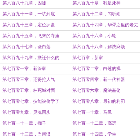
第六百八十九章，囚徒
第六百九十章，我是死神
第六百九十一章，一坑到底
第六百九十二章，闻听雨
第六百九十三章，定位罗盘
第六百九十四章，华胥之里的老丈
第六百九十五章，飞来的寺庙
第六百九十六章，小轮
第六百九十七章，圣白莲
第六百九十八章，解决麻烦
第六百九十九章，搬迁什么的
第七百章，新家
第七百零一章，新管家
第七百零二章，白莲的禅
第七百零三章，还得抢人气
第七百零四章，新一代神器
第七百零五章，枉死城对面
第七百零六章，魔法基佬
第七百零七章，技能被偷学了
第七百零八章，最初的利刃
第七百零九章，灵魂同步
第七百一十章，马邑
第七百一十一章，瘸子
第七百一十二章，高远
第七百一十三章，当间谍
第七百一十四章，学生