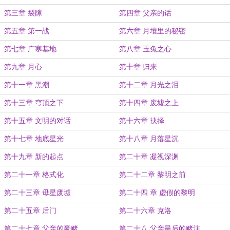
第三章 裂隙
第四章 父亲的话
第五章 第一战
第六章 月壤里的秘密
第七章 广寒基地
第八章 玉兔之心
第九章 月心
第十章 归来
第十一章 黑潮
第十二章 月光之泪
第十三章 穹顶之下
第十四章 废墟之上
第十五章 文明的对话
第十六章 抉择
第十七章 地底星光
第十八章 月落星沉
第十九章 新的起点
第二十章 凝视深渊
第二十一章 格式化
第二十二章 黎明之前
第二十三章 母星废墟
第二十四 章 虚假的黎明
第二十五章 后门
第二十六章 克洛
第二十七章 父亲的豪赌
第二十八 父亲最后的赌注