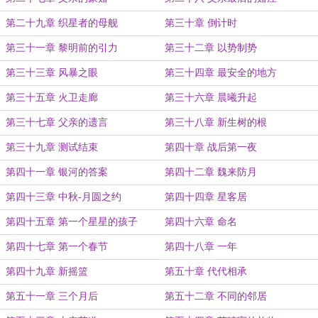
第二十九章 织星者的母舰
第三十章 倒计时
第三十一章 黎明前的引力
第三十二章 以势制势
第三十三章 风暴之眼
第三十四章 最安全的地方
第三十五章 火卫走廊
第三十六章 晨曦升起
第三十七章 父亲的遗言
第三十八章 新生树的根
第三十九章 测试结束
第四十章 战后第一夜
第四十一章 银河的答案
第四十二章 魏来防月
第四十三章 中秋-月圆之约
第四十四章 星客居
第四十五章 第一个星星的孩子
第四十六章 命名
第四十七章 第一个春节
第四十八章 一年
第四十九章 新摇篮
第五十章 代代相承
第五十一章 三个月后
第五十二章 不同的邻居