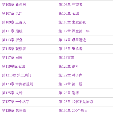
第105章 新邻居
第106章 守望者
第107章 风起
第108章 长城
第109章 三百人
第110章 出发前夜
第111章 启航
第112章 深空第一年
第113章 折叠
第114章 母星遗迹
第115章 观察者
第116章 继承者
第117章 回家
第118重逢
第119星际长城
第120章 信号
第1210章 第二扇门
第122章 种子库
第123章 审判者规则
第124章 第一题
第125章 火种
第126章 选择
第127章 一个名字
第128章 和解不是原谅
第129章 第三题
第130章 200个敌人