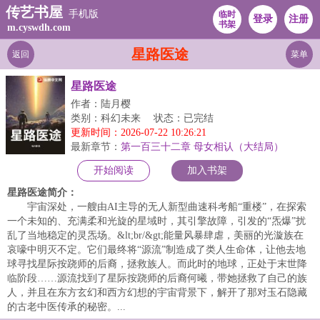
传艺书屋
手机版
临时
登录
注册
书架
m.cyswdh.com
星路医途
返回
菜单
星路医途
作者：陆月樱
类别：科幻未来
状态：已完结
更新时间：2026-07-22 10:26:21
最新章节：
第一百三十二章 母女相认（大结局）
开始阅读
加入书架
星路医途简介：
宇宙深处，一艘由AI主导的无人新型曲速科考船“重楼”，在探索
一个未知的、充满柔和光旋的星域时，其引擎故障，引发的“炁爆”扰
乱了当地稳定的灵炁场。&lt;br/&gt;能量风暴肆虐，美丽的光漩族在
哀嚎中明灭不定。它们最终将“源流”制造成了类人生命体，让他去地
球寻找星际按跷师的后裔，拯救族人。而此时的地球，正处于末世降
临阶段……源流找到了星际按跷师的后裔何曦，带她拯救了自己的族
人，并且在东方玄幻和西方幻想的宇宙背景下，解开了那对玉石隐藏
的古老中医传承的秘密。...