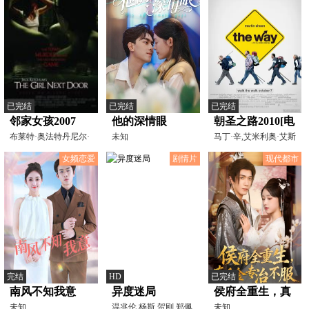
已完结
已完结
已完结
邻家女孩2007
他的深情眼
朝圣之路2010[电
布莱特·奥法特丹尼尔·
未知
影解说]
马丁·辛,艾米利奥·艾斯
曼彻布兰奇·贝克
特维兹,黛博拉·卡
女频恋爱
剧情片
现代都市
完结
HD
已完结
南风不知我意
异度迷局
侯府全重生，真
未知
温兆伦,杨斯,贺刚,郑佩
千金专治不服
未知