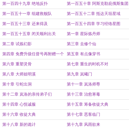
梦”
第一百四十九章 绝地反扑
第一百五十章 阿斯克勒庇俄斯集团
覆灭
第一百五十一章 组建救舰队
第一百五十二章 抵达天垣星域
第一百五十三章 还来得及
第一百五十四章 学习经络星图
第一百五十五章 闭关顺利出关
第一章 星际炼丹师
第二章 试炼幻影
第三章 去修个仙
第四章 免费升级任督号再附赠一个
第五章 有点像穿书
系统
第六章 重塑灵骨
第七章 重生的时机不对
第八章 大师姐明溪
第九章 岚曦门
第十章 引蛇出洞
第十一章 岚洛师尊
第十二章 岚洛的亲传弟子们
第十三章 治愈寒毒
第十四章 心悦诚服
第十五章 筹备收徒大典
第十六章 收徒大典
第十七章 恶客临门
第十八章 新的诡计
第十九章 风雨欲来