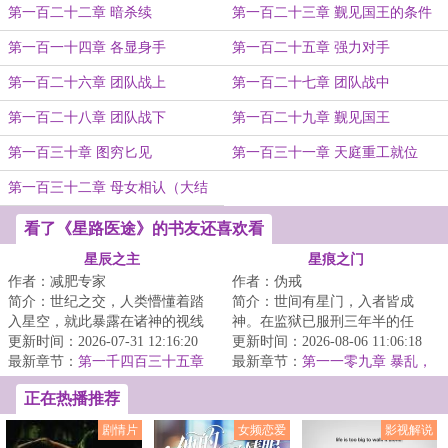
第一百二十二章 暗杀续
第一百二十三章 觐见国王的条件
第一百一十四章 各显身手
第一百二十五章 强力对手
第一百二十六章 团队战上
第一百二十七章 团队战中
第一百二十八章 团队战下
第一百二十九章 觐见国王
第一百三十章 图穷匕见
第一百三十一章 天庭重工就位
第一百三十二章 母女相认（大结
局）
看了《星路医途》的书友还喜欢看
星辰之主
星痕之门
作者：减肥专家
作者：伪戒
简介：世纪之交，人类懵懂着踏
简介：世间有星门，入者皆成
入星空，就此暴露在诸神的视线
神。在监狱已服刑三年半的任
之下。少年罗南背负着祖父的罪
更新时间：2026-07-31 12:16:20
也，突然被一位神秘人接见。对
更新时间：2026-08-06 11:06:18
孽，走出实验室...
最新章节：
第一千四百三十五章
方说：“如果你愿意...
最新章节：
第一一零九章 暴乱，
四连星（下）
灯下黑之计
正在热播推荐
剧情片
女频恋爱
影视解说