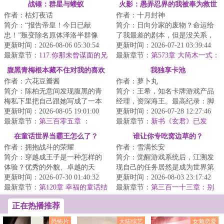
战锤：群星与蝼蚁
火影：愚弄忍界的我被奉为救世
作者：枯灯夜话
作者：十月封神
主
简介：“报告帝皇！今日已献
简介：日向分家的废物？命运给
忠！”叛变除名原体泽洛半群像
了我最差的剧本，但是没关系，
文，主角非穿越者，诙谐风正剧
更新时间：2026-08-06 05:30:54
我生来就是最好的演员。准备好
更新时间：2026-07-21 03:39:44
风穿插。完结万均...
最新章节：
117.你那未曾谋面的兄
了吗？我叫日向...
最新章节：
第573章 大筒木一式：
弟们
日向云川！你怎么敢？！！
腹黑青梅根本藏不住对我的喜欢
我独享卡池
作者：六花豆瓣酱
作者：萝卜丸
简介：陈柏无意间发现腹黑的青
简介：王希，知名卡牌游戏产品
梅私下里把自己跟她写成了一本
经理，资深海王。最高纪录：脚
禁忌小说中的男女主？当这个秘
更新时间：2026-08-05 19:01:00
踏十只船。退役原因：女友的一
更新时间：2026-07-28 12:27:46
密无意间被撞破...
最新章节：
第三百零五章 ：
脚油门。…一场...
最新章节：
新书《玄君》已发
知“足”常乐（4k）
布！
在童话世界当霸王怎么了？
谁让你专吃窝边草的？
作者：拥抱战斗的荣耀
作者：雪满长安
简介：穿越成王子是一种怎样的
简介：觉醒游戏系统后，江溯发
体验？优秀的外貌、卓越的天
现自己的任务居然是成为世界第
赋、绝对的权柄......很好，想必接
更新时间：2026-07-30 01:40:32
一的公司主理人。难度有点大，
更新时间：2026-08-03 23:17:42
下来就是我励...
最新章节：
第120章 幸福的童话结
不过没关系，好...
最新章节：
第三百一十三章：别
局
犹豫了，果断出击吧！
正在热播推荐
恐怖片
大陆综艺
女频恋爱