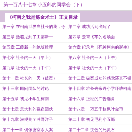
第一百八十七章 小五郎的同学会（下）
《柯南之我是炼金术士》正文目录
第一章 在柯南世界当社长的我，今
第二章 成功活到出院了
天也在努力的活着
第三章 活着见到了工藤新一
第四章 云霄飞车的名场面
第五章 工藤新一的绝版推理
第六章 纪录片《死神柯南的诞生》
第七章 社长的一天（早上）
第八章 社长的一天（上午）
第九章 社长的一天（中午）
第十章 社长的一天（下午）
第十一章 社长的一天（破案）
第十二章 破案成功的感觉还真不错
第十三章 顾问团队的讨论
第十四章 准备去帝丹小学吓唬柯南
第十五章 初见小学生柯南
第十六章 正经的广告选角
第十七章 意大利的强盗团伙
第十八章 一万五千枚枫叶金币
第十九章 潜规则？冲野洋子
第二十章 初见毛利小五郎
第二十一章 偶像密室杀人案
第二十二章 变色的死灵石