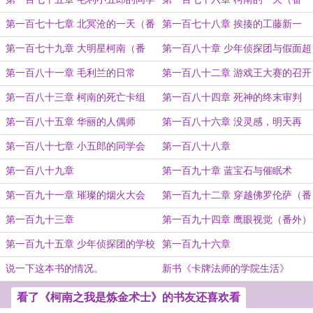
会
外）
第一百七十七章 北冥沧的一天（番
第一百七十八章 挨揍的工藤新一
外）
（番外）
第一百七十九章 大明星柯南（番
第一百八十章 少年侦探团与假面超
外）
人（番外）
第一百八十一章 毛利兰的日常
第一百八十二章 游戏王大赛的召开
（番外）
第一百八十三章 柯南的死亡卡组
第一百八十四章 死神的终末审判
第一百八十五章 华丽的人偶师
第一百八十六章 没灵感，明天再
改。
第一百八十七章 小五郎的同学会
第一百八十八章
（下）
第一百八十九章
第一百九十章 蓝宝石与催眠术
第一百九十一章 璀璨的烟火大会
第一百九十二章 穿越佛罗伦萨（番
外）
第一百九十三章
第一百九十四章 鹰眼视觉（番外）
第一百九十五章 少年侦探团的学校
第一百九十六章
冒险（番外）
说一下这本书的情况。
新书《卡牌法师的学院生活》
看了《柯南之我是炼金术士》的书友还喜欢看