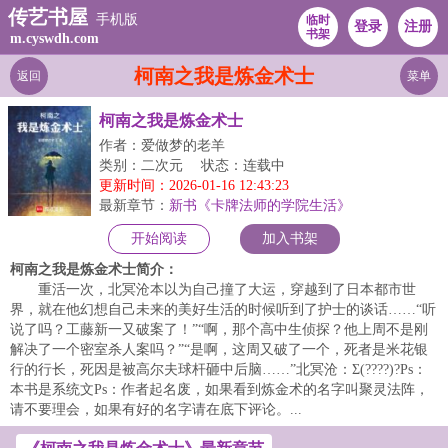
传艺书屋
手机版
临时
登录
注册
书架
m.cyswdh.com
柯南之我是炼金术士
返回
菜单
柯南之我是炼金术士
作者：爱做梦的老羊
类别：二次元
状态：连载中
更新时间：2026-01-16 12:43:23
最新章节：
新书《卡牌法师的学院生活》
开始阅读
加入书架
柯南之我是炼金术士简介：
重活一次，北冥沧本以为自己撞了大运，穿越到了日本都市世
界，就在他幻想自己未来的美好生活的时候听到了护士的谈话……“听
说了吗？工藤新一又破案了！”“啊，那个高中生侦探？他上周不是刚
解决了一个密室杀人案吗？”“是啊，这周又破了一个，死者是米花银
行的行长，死因是被高尔夫球杆砸中后脑……”北冥沧：Σ(????)?Ps：
本书是系统文Ps：作者起名废，如果看到炼金术的名字叫聚灵法阵，
请不要理会，如果有好的名字请在底下评论。...