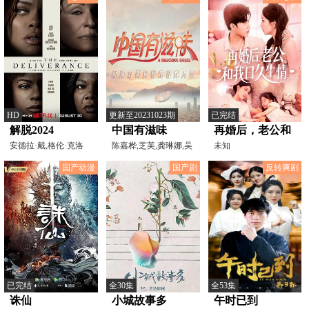
HD
更新至20231023期
已完结
解脱2024
中国有滋味
再婚后，老公和
安德拉·戴,格伦·克洛
陈嘉桦,芝芙,龚琳娜,吴
我日久生情
未知
斯,AnthonyB.Jenkins
昕,刘逸云,吴倩
国产动漫
国产剧
反转爽剧
已完结
全30集
全53集
诛仙
小城故事多
午时已到