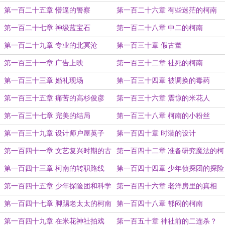
第一百二十五章 懵逼的警察
第一百二十六章 有些迷茫的柯南
第一百二十七章 神级蓝宝石
第一百二十八章 中二的柯南
第一百二十九章 专业的北冥沧
第一百三十章 假古董
第一百三十一章 广告上映
第一百三十二章 社死的柯南
第一百三十三章 婚礼现场
第一百三十四章 被调换的毒药
第一百三十五章 痛苦的高杉俊彦
第一百三十六章 震惊的米花人
第一百三十七章 完美的结局
第一百三十八章 柯南的小粉丝
第一百三十九章 设计师户屋英子
第一百四十章 时装的设计
第一百四十一章 文艺复兴时期的古
第一百四十二章 准备研究魔法的柯
董
南
第一百四十三章 柯南的转职路线
第一百四十四章 少年侦探团的探险
第一百四十五章 少年探险团和科学
第一百四十六章 老洋房里的真相
的光彦
第一百四十七章 脚踢老太太的柯南
第一百四十八章 郁闷的柯南
第一百四十九章 在米花神社拍戏
第一百五十章 神社前的二连杀？